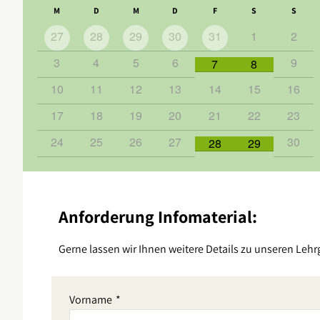
M
D
M
D
F
S
S
27
28
29
30
31
1
2
3
4
5
6
9
7
8
10
11
12
13
14
15
16
17
18
19
20
21
22
23
24
25
26
27
30
28
29
Anforderung Infomaterial:
Gerne lassen wir Ihnen weitere Details zu unseren Lehr
Vorname
*